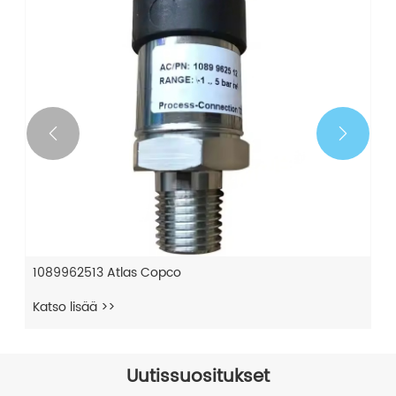


3001531152 Atlas Copco
Katso lisää >>
Uutissuositukset