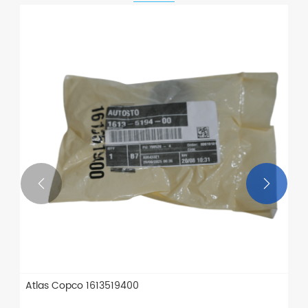


1626105281 Atlas Copco Air Compressorin
alkuperäiset osat