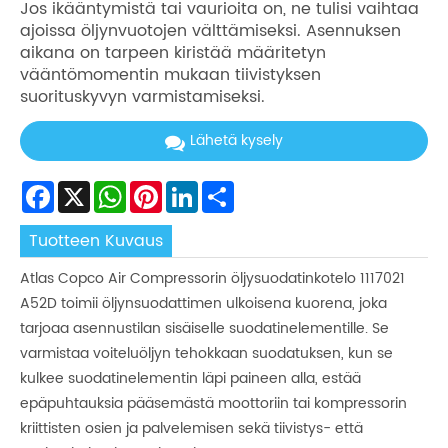
Jos ikääntymistä tai vaurioita on, ne tulisi vaihtaa
ajoissa öljynvuotojen välttämiseksi. Asennuksen
aikana on tarpeen kiristää määritetyn
vääntömomentin mukaan tiivistyksen
suorituskyvyn varmistamiseksi.
Lähetä kysely
Facebook
X
WhatsApp
Pinterest
LinkedIn
Share
Tuotteen Kuvaus
Atlas Copco Air Compressorin öljysuodatinkotelo 1117021
A52D toimii öljynsuodattimen ulkoisena kuorena, joka
tarjoaa asennustilan sisäiselle suodatinelementille. Se
varmistaa voiteluöljyn tehokkaan suodatuksen, kun se
kulkee suodatinelementin läpi paineen alla, estää
epäpuhtauksia pääsemästä moottoriin tai kompressorin
kriittisten osien ja palvelemisen sekä tiivistys- että