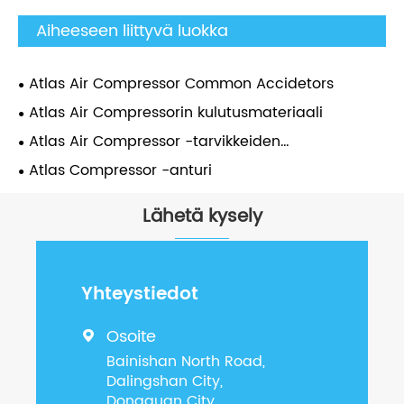
Aiheeseen liittyvä luokka
Atlas Air Compressor Common Accidetors
Atlas Air Compressorin kulutusmateriaali
Atlas Air Compressor -tarvikkeiden
huoltopakkaus
Atlas Compressor -anturi
Lähetä kysely
Yhteystiedot
Osoite

Bainishan North Road,
Dalingshan City,
Dongguan City,