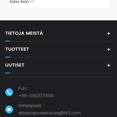
Katso lisää >>
TIETOJA MEISTÄ
TUOTTEET
UUTISET
Puh:

+86-13923773106
Sähköposti:

atlascopcoservices@163.com