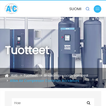
SUOMI


Tuotteet
Koti
Tuotteet
Ilmakompressorin varaosat
Atlas Air Compressor Common Accidetors