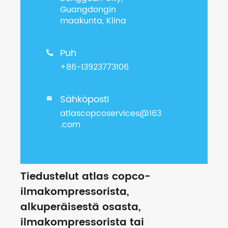
Guangdongin
maakunta, Kiina
Puh

+86-13923773106
Sähköposti

atlascopcoservices@163
.com
Tiedustelut atlas copco-
ilmakompressorista,
alkuperäisestä osasta,
ilmakompressorista tai