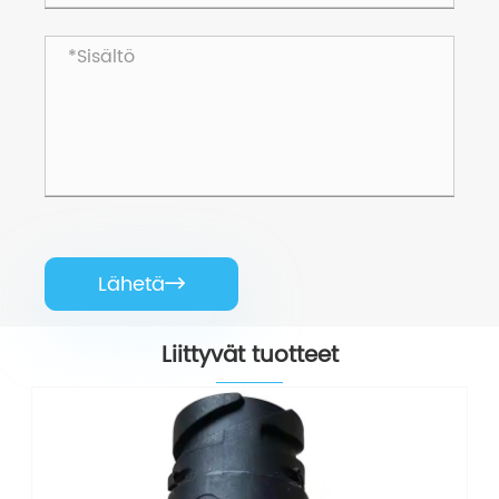
Lähetä

Liittyvät tuotteet