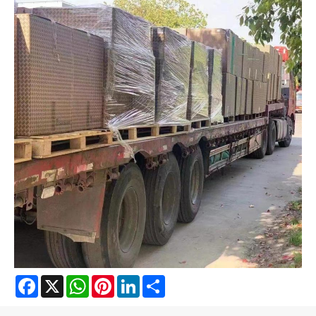
Facebook
X
WhatsApp
Pinterest
LinkedIn
Share