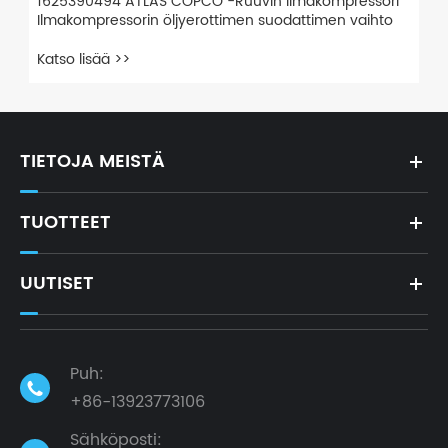
1625390494 ATLAS COPCO -Ruuvin ilmakompressori
Ilmakompressorin öljyerottimen suodattimen vaihto
Katso lisää >>
TIETOJA MEISTÄ
TUOTTEET
UUTISET
Puh:

+86-13923773106
Sähköposti: