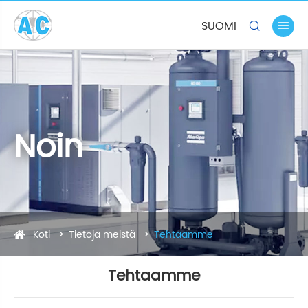
SUOMI


Noin
Koti
Tietoja meistä
Tehtaamme
Tehtaamme