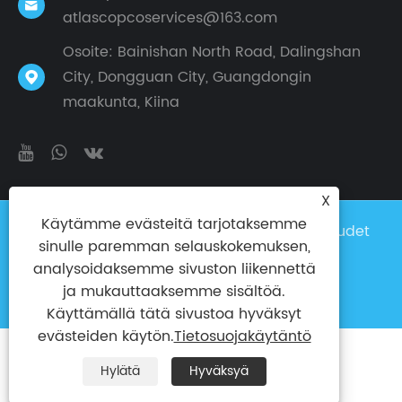

atlascopcoservices@163.com
Osoite: Bainishan North Road, Dalingshan
City, Dongguan City, Guangdongin

maakunta, Kiina
X
Käytämme evästeitä tarjotaksemme
Copyright © 2024 Taike Factory Kaikki oikeudet
sinulle paremman selauskokemuksen,
pidätetään
analysoidaksemme sivuston liikennettä
Links
|
Sitemap
|
RSS
|
XML
|
ja mukauttaaksemme sisältöä.
Tietosuojakäytäntö
|
Käyttämällä tätä sivustoa hyväksyt
evästeiden käytön.
Tietosuojakäytäntö
Hylätä
Hyväksyä