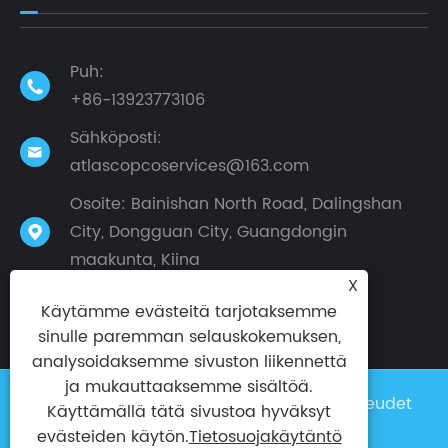
Puh:

+86-13923773106
Sähköposti:

atlascopcoservices@163.com
Osoite: Bainishan North Road, Dalingshan
City, Dongguan City, Guangdongin

maakunta, Kiina
X
Käytämme evästeitä tarjotaksemme
sinulle paremman selauskokemuksen,
analysoidaksemme sivuston liikennettä
ja mukauttaaksemme sisältöä.
Copyright © 2024 Taike Factory Kaikki oikeudet
Käyttämällä tätä sivustoa hyväksyt
pidätetään
evästeiden käytön.
Tietosuojakäytäntö