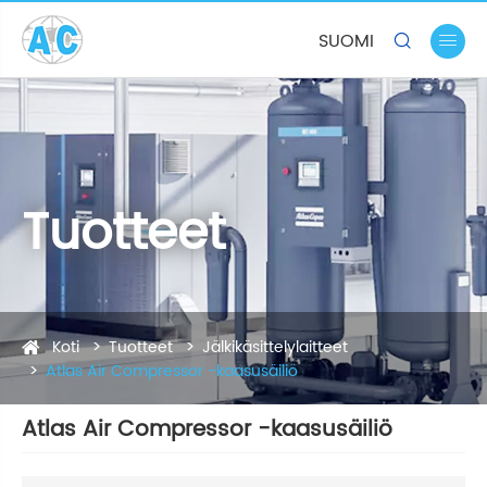
SUOMI


Tuotteet
Koti
Tuotteet
Jälkikäsittelylaitteet
Atlas Air Compressor -kaasusäiliö
Atlas Air Compressor -kaasusäiliö