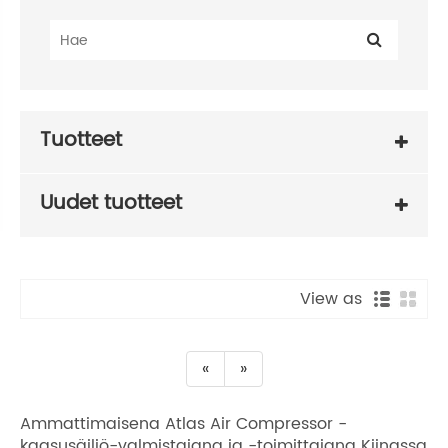
Tuotteet
Uudet tuotteet
View as
«
»
Ammattimaisena Atlas Air Compressor -
kaasusäiliö-valmistajana ja -toimittajana Kiinassa