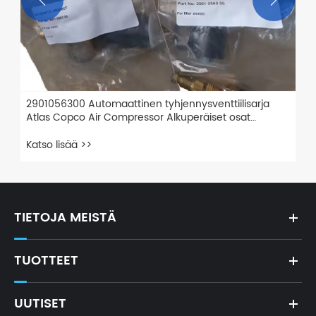
2901056300 Automaattinen tyhjennysventtiilisarja
Atlas Copco Air Compressor Alkuperäiset osat
ilmakompressorin osat
Katso lisää >>
TIETOJA MEISTÄ
TUOTTEET
UUTISET