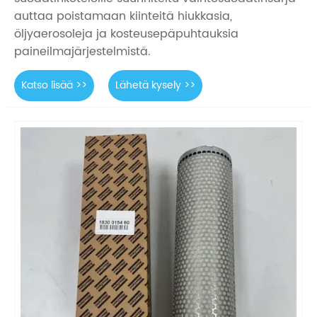
auttaa poistamaan kiinteitä hiukkasia,
öljyaerosoleja ja kosteusepäpuhtauksia
paineilmajärjestelmistä.
Katso lisää >>
Lähetä kysely >>