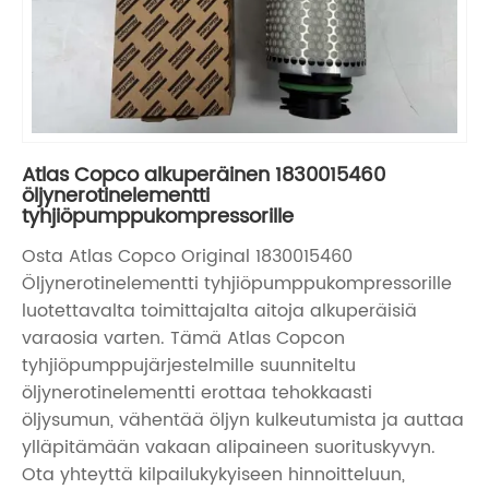
Atlas Copco alkuperäinen 1830015460
öljynerotinelementti
tyhjiöpumppukompressorille
Osta Atlas Copco Original 1830015460
Öljynerotinelementti tyhjiöpumppukompressorille
luotettavalta toimittajalta aitoja alkuperäisiä
varaosia varten. Tämä Atlas Copcon
tyhjiöpumppujärjestelmille suunniteltu
öljynerotinelementti erottaa tehokkaasti
öljysumun, vähentää öljyn kulkeutumista ja auttaa
ylläpitämään vakaan alipaineen suorituskyvyn.
Ota yhteyttä kilpailukykyiseen hinnoitteluun,