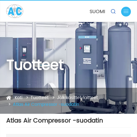
SUOMI


Tuotteet
Koti
Tuotteet
Jälkikäsittelylaitteet
Atlas Air Compressor -suodatin
Atlas Air Compressor -suodatin