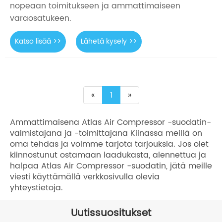
nopeaan toimitukseen ja ammattimaiseen
varaosatukeen.
Katso lisää >>
Lähetä kysely >>
«
1
»
Ammattimaisena Atlas Air Compressor -suodatin-
valmistajana ja -toimittajana Kiinassa meillä on
oma tehdas ja voimme tarjota tarjouksia. Jos olet
kiinnostunut ostamaan laadukasta, alennettua ja
halpaa Atlas Air Compressor -suodatin, jätä meille
viesti käyttämällä verkkosivulla olevia
yhteystietoja.
Uutissuositukset