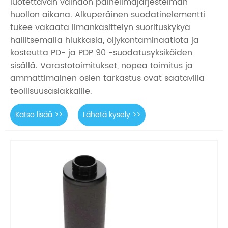
luotettavan vaihdon paineilmajärjestelmän
huollon aikana. Alkuperäinen suodatinelementti
tukee vakaata ilmankäsittelyn suorituskykyä
hallitsemalla hiukkasia, öljykontaminaatiota ja
kosteutta PD- ja PDP 90 -suodatusyksiköiden
sisällä. Varastotoimitukset, nopea toimitus ja
ammattimainen osien tarkastus ovat saatavilla
teollisuusasiakkaille.
Katso lisää >>
Lähetä kysely >>