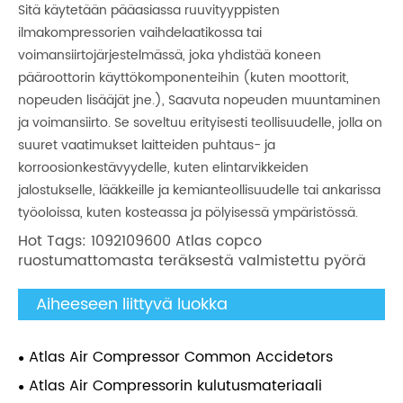
Sitä käytetään pääasiassa ruuvityyppisten
ilmakompressorien vaihdelaatikossa tai
voimansiirtojärjestelmässä, joka yhdistää koneen
pääroottorin käyttökomponenteihin (kuten moottorit,
nopeuden lisääjät jne.), Saavuta nopeuden muuntaminen
ja voimansiirto. Se soveltuu erityisesti teollisuudelle, jolla on
suuret vaatimukset laitteiden puhtaus- ja
korroosionkestävyydelle, kuten elintarvikkeiden
jalostukselle, lääkkeille ja kemianteollisuudelle tai ankarissa
työoloissa, kuten kosteassa ja pölyisessä ympäristössä.
Hot Tags: 1092109600 Atlas copco
ruostumattomasta teräksestä valmistettu pyörä
Aiheeseen liittyvä luokka
Atlas Air Compressor Common Accidetors
Atlas Air Compressorin kulutusmateriaali