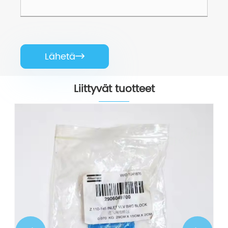
Lähetä

Liittyvät tuotteet