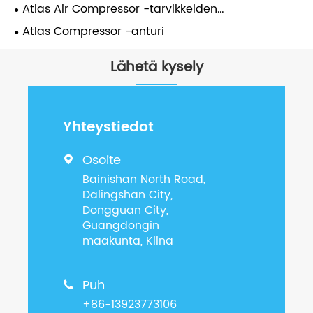
Atlas Air Compressor -tarvikkeiden
huoltopakkaus
Atlas Compressor -anturi
Lähetä kysely
Yhteystiedot
Osoite

Bainishan North Road,
Dalingshan City,
Dongguan City,
Guangdongin
maakunta, Kiina
Puh

+86-13923773106