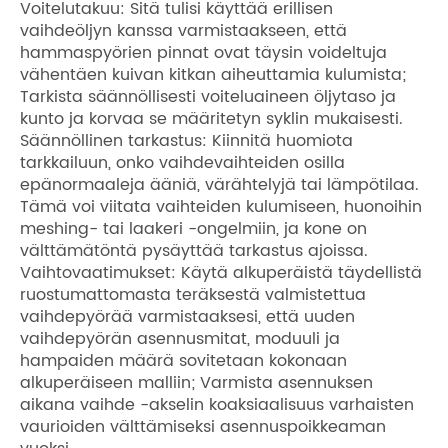
Voitelutakuu: Sitä tulisi käyttää erillisen
vaihdeöljyn kanssa varmistaakseen, että
hammaspyörien pinnat ovat täysin voideltuja
vähentäen kuivan kitkan aiheuttamia kulumista;
Tarkista säännöllisesti voiteluaineen öljytaso ja
kunto ja korvaa se määritetyn syklin mukaisesti.
Säännöllinen tarkastus: Kiinnitä huomiota
tarkkailuun, onko vaihdevaihteiden osilla
epänormaaleja ääniä, värähtelyjä tai lämpötilaa.
Tämä voi viitata vaihteiden kulumiseen, huonoihin
meshing- tai laakeri -ongelmiin, ja kone on
välttämätöntä pysäyttää tarkastus ajoissa.
Vaihtovaatimukset: Käytä alkuperäistä täydellistä
ruostumattomasta teräksestä valmistettua
vaihdepyörää varmistaaksesi, että uuden
vaihdepyörän asennusmitat, moduuli ja
hampaiden määrä sovitetaan kokonaan
alkuperäiseen malliin; Varmista asennuksen
aikana vaihde -akselin koaksiaalisuus varhaisten
vaurioiden välttämiseksi asennuspoikkeaman