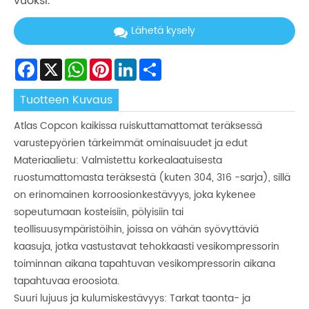
vuoksi.
Lähetä kysely
Facebook
X
WhatsApp
Pinterest
LinkedIn
Share
Tuotteen Kuvaus
Atlas Copcon kaikissa ruiskuttamattomat teräksessä
varustepyörien tärkeimmät ominaisuudet ja edut
Materiaalietu: Valmistettu korkealaatuisesta
ruostumattomasta teräksestä (kuten 304, 316 -sarja), sillä
on erinomainen korroosionkestävyys, joka kykenee
sopeutumaan kosteisiin, pölyisiin tai
teollisuusympäristöihin, joissa on vähän syövyttäviä
kaasuja, jotka vastustavat tehokkaasti vesikompressorin
toiminnan aikana tapahtuvan vesikompressorin aikana
tapahtuvaa eroosiota.
Suuri lujuus ja kulumiskestävyys: Tarkat taonta- ja