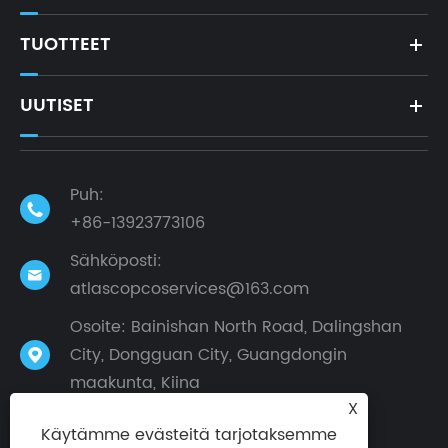
TUOTTEET
UUTISET
Puh:

+86-13923773106
Sähköposti:

atlascopcoservices@163.com
Osoite: Bainishan North Road, Dalingshan
City, Dongguan City, Guangdongin

maakunta, Kiina
X
Käytämme evästeitä tarjotaksemme