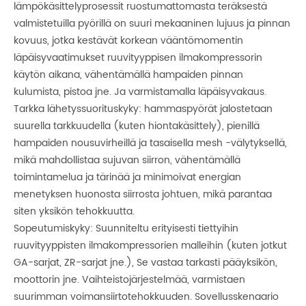
lämpökäsittelyprosessit ruostumattomasta teräksestä
valmistetuilla pyörillä on suuri mekaaninen lujuus ja pinnan
kovuus, jotka kestävät korkean vääntömomentin
läpäisyvaatimukset ruuvityyppisen ilmakompressorin
käytön aikana, vähentämällä hampaiden pinnan
kulumista, pistoa jne. Ja varmistamalla läpäisyvakaus.
Tarkka lähetyssuorituskyky: hammaspyörät jalostetaan
suurella tarkkuudella (kuten hiontakäsittely), pienillä
hampaiden nousuvirheillä ja tasaisella mesh -välytyksellä,
mikä mahdollistaa sujuvan siirron, vähentämällä
toimintamelua ja tärinää ja minimoivat energian
menetyksen huonosta siirrosta johtuen, mikä parantaa
siten yksikön tehokkuutta.
Sopeutumiskyky: Suunniteltu erityisesti tiettyihin
ruuvityyppisten ilmakompressorien malleihin (kuten jotkut
GA-sarjat, ZR-sarjat jne.), Se vastaa tarkasti pääyksikön,
moottorin jne. Vaihteistojärjestelmää, varmistaen
suurimman voimansiirtotehokkuuden. Sovellusskenaario