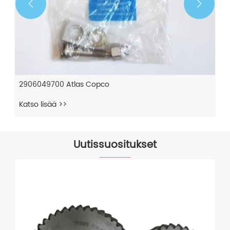


2906049700 Atlas Copco
Katso lisää >>
Uutissuositukset
1630091800 ATLAS COPCO -voitel
vaiheen injektoiduille ruuvikompre
kompressorit
Katso lisää >>