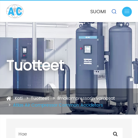
SUOMI


Tuotteet
Koti
Tuotteet
Ilmakompressorin varaosat
Atlas Air Compressor Common Accidetors